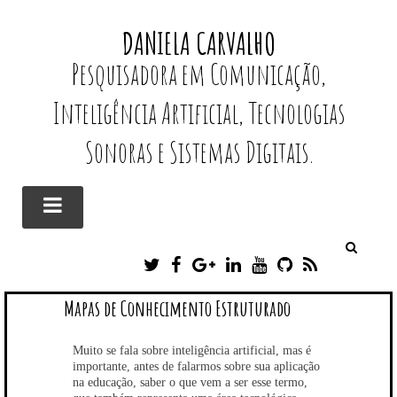
DANIELA CARVALHO
Pesquisadora em Comunicação,
Inteligência Artificial, Tecnologias
Sonoras e Sistemas Digitais.
TWITTER
FACEBOOK
GOOGLEPLUS
LINKEDIN
YOUTUBE
GITHUB
RSS
Mapas de Conhecimento Estruturado
Muito se fala sobre inteligência artificial, mas é
importante, antes de falarmos sobre sua aplicação
na educação, saber o que vem a ser esse termo,